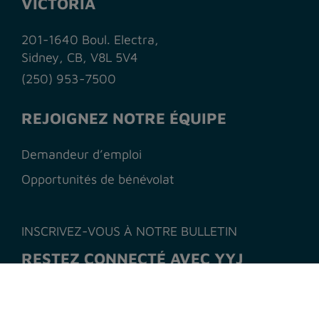
VICTORIA
201-1640 Boul. Electra,
Sidney, CB, V8L 5V4
(250) 953-7500
REJOIGNEZ NOTRE ÉQUIPE
Demandeur d’emploi
Opportunités de bénévolat
INSCRIVEZ-VOUS À NOTRE BULLETIN
RESTEZ CONNECTÉ AVEC YYJ