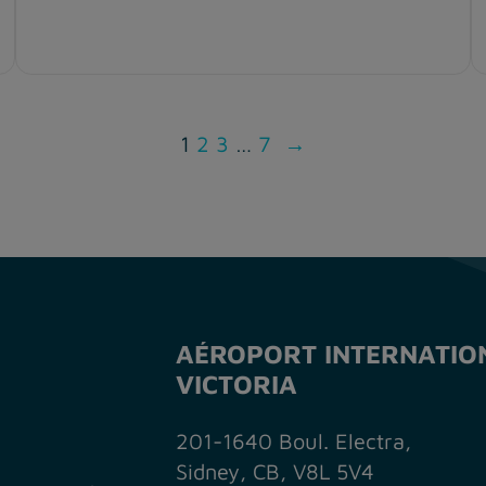
1
2
3
…
7
→
AÉROPORT INTERNATIO
VICTORIA
201-1640 Boul. Electra,
Sidney, CB, V8L 5V4