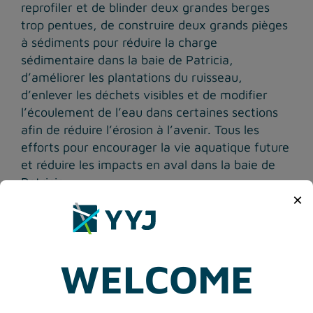
reprofiler et de blinder deux grandes berges
trop pentues, de construire deux grands pièges
à sédiments pour réduire la charge
sédimentaire dans la baie de Patricia,
d’améliorer les plantations du ruisseau,
d’enlever les déchets visibles et de modifier
l’écoulement de l’eau dans certaines sections
afin de réduire l’érosion à l’avenir. Tous les
efforts pour encourager la vie aquatique future
et réduire les impacts en aval dans la baie de
Patricia.
×
« Nous sommes très heureux d’être reconnus
pour cet important projet environnemental.
Notre mandat est de montrer la voie en
WELCOME
matière de gestion de l’environnement. Nos
opérations sont soutenues et guidées par un
plan de gestion environnementale solide et