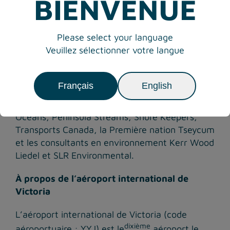
BIENVENUE
nous nous engageons à être des gestionnaires
exemplaires des bassins hydrographiques
locaux et des terrains de l’aéroport », a déclaré
Please select your language
Geoff Dickson, président-directeur général.
Veuillez sélectionner votre langue
Le projet d’assainissement de TenTen Creek a
bénéficié de la participation et du soutien d’un
Français
English
certain nombre de parties prenantes,
notamment le ministère des Pêches et des
Océans, Peninsula Streams, Shore Keepers,
Transports Canada, la Première nation Tseycum
et les consultants en environnement Kerr Wood
Liedel et SLR Environmental.
À propos de l’aéroport international de
Victoria
L’aéroport international de Victoria (code
dixième
aéroportuaire : YYJ) est le
aéroport le