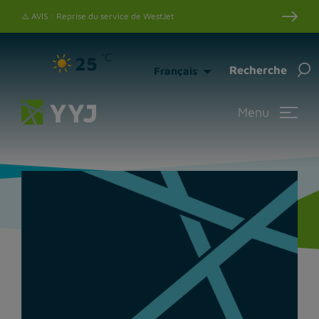
⚠️ AVIS : Reprise du service de WestJet
°C
25
Rec
Recherche
Français
Menu