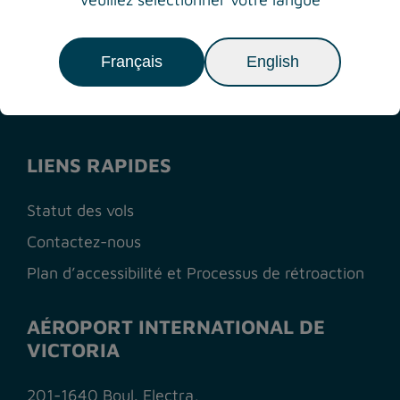
<
PREVIOUS ARTICLE
VIEW ALL
NEXT ARTICLE
>
Français
English
LIENS RAPIDES
Statut des vols
Contactez-nous
Plan d’accessibilité et Processus de rétroaction
AÉROPORT INTERNATIONAL DE
VICTORIA
201-1640 Boul. Electra,