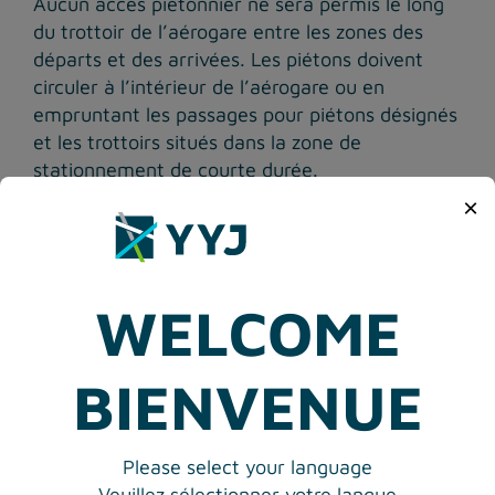
Aucun accès piétonnier ne sera permis le long
du trottoir de l’aérogare entre les zones des
départs et des arrivées. Les piétons doivent
circuler à l’intérieur de l’aérogare ou en
empruntant les passages pour piétons désignés
et les trottoirs situés dans la zone de
stationnement de courte durée.
×
Pour des raisons de sécurité, il est
strictement interdit de circuler en tout temps
sur la chaussée ou dans les voies en bordure du
trottoir. La zone sera occupée par de la
WELCOME
circulation véhiculaire active et des travaux de
construction. Merci de votre collaboration
BIENVENUE
pendant la durée des travaux.
Please select your language
Veuillez sélectionner votre langue