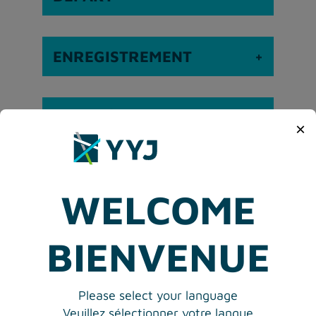
ENREGISTREMENT
CONTRÔLE DE SÉCURITÉ
×
ANIMAUX
WELCOME
À LA PORTE
BIENVENUE
Please select your language
ARRIVÉES
Veuillez sélectionner votre langue